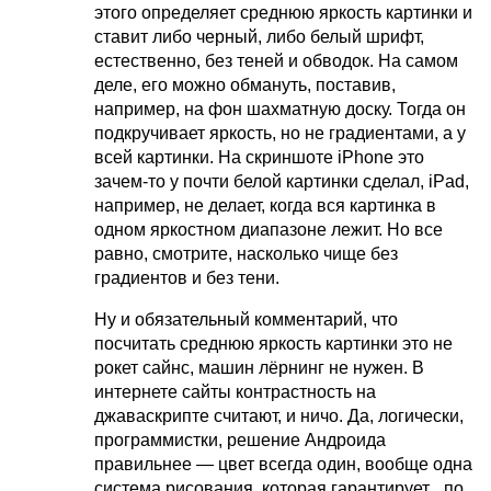
этого определяет среднюю яркость картинки и
ставит либо черный, либо белый шрифт,
естественно, без теней и обводок. На самом
деле, его можно обмануть, поставив,
например, на фон шахматную доску. Тогда он
подкручивает яркость, но не градиентами, а у
всей картинки. На скриншоте iPhone это
зачем-то у почти белой картинки сделал, iPad,
например, не делает, когда вся картинка в
одном яркостном диапазоне лежит. Но все
равно, смотрите, насколько чище без
градиентов и без тени.
Ну и обязательный комментарий, что
посчитать среднюю яркость картинки это не
рокет сайнс, машин лёрнинг не нужен. В
интернете сайты контрастность на
джаваскрипте считают, и ничо. Да, логически,
программистки, решение Андроида
правильнее — цвет всегда один, вообще одна
система рисования, которая гарантирует _по