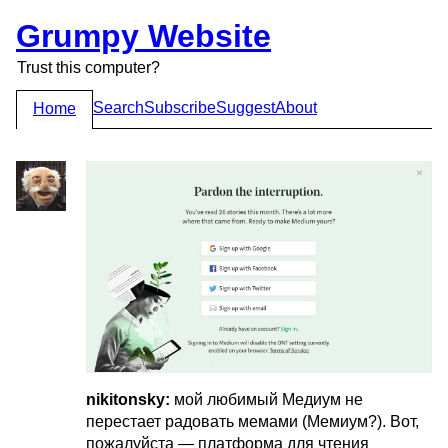
Grumpy Website
Trust this computer?
Search
Subscribe
Suggest
About
Home
nikitonsky:
мой любимый Медиум не
перестает радовать мемами (Мемиум?). Вот,
пожалуйста — платформа для чтения