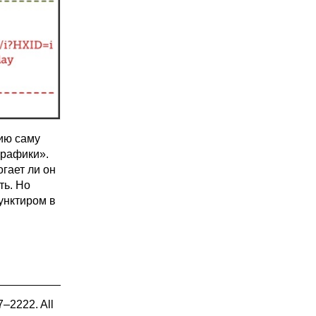
ию саму
графики».
огает ли он
ть. Но
пунктиром в
7–2222. All