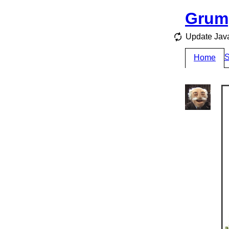
Grum
Update Jav
S
Home