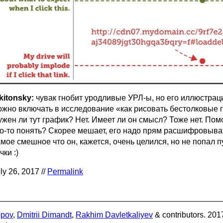
kitonsky:
чувак гнобит уродливые УРЛ-ы, но его иллюстрац
ожно включать в исследование «как рисовать бестолковые 
жен ли тут график? Нет. Имеет ли он смысл? Тоже нет. Пом
то-то понять? Скорее мешает, его надо прям расшифровыва
мое смешное что он, кажется, очень целился, но не попал 
чки :)
ly 26, 2017 //
Permalink
opov
,
Dmitrii Dimandt
,
Rakhim Davletkaliyev
& contributors. 201