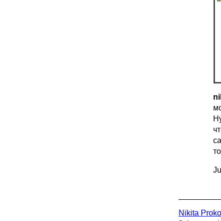
ni
м
Ну
ч
са
то
Ju
Nikita Prok