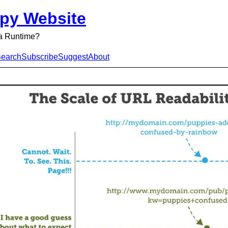
py Website
a Runtime?
earch
Subscribe
Suggest
About