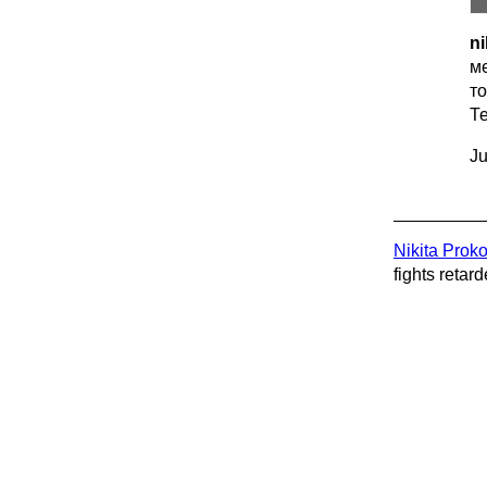
ni
м
то
Те
Ju
Nikita Prok
fights retard