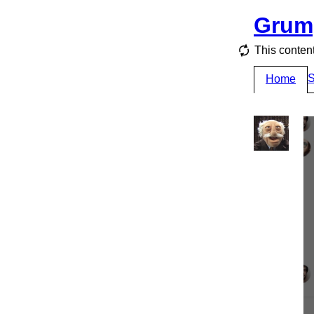
Grum
This content
S
Home