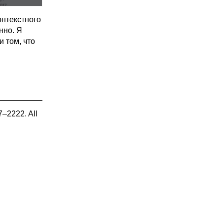
онтекстного
нно. Я
и том, что
7–2222. All