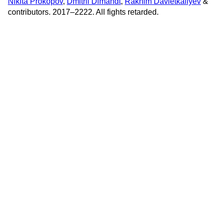
Nikita Prokopov
,
Dmitrii Dimandt
,
Rakhim Davletkaliyev
&
contributors. 2017–2222. All fights retarded.