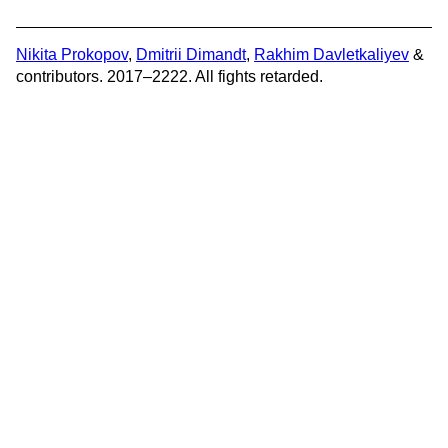
Nikita Prokopov
,
Dmitrii Dimandt
,
Rakhim Davletkaliyev
&
contributors. 2017–2222. All fights retarded.