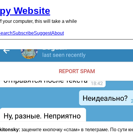
py Website
ff your computer, this will take a while
earch
Subscribe
Suggest
About
kitonsky:
зацените кнопочку «спам» в телеграме. По сути к