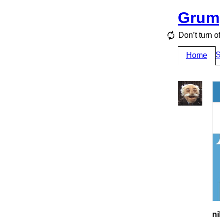
Grum
Don’t turn o
S
Home
ni