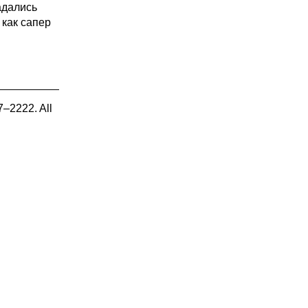
адались
 как сапер
7–2222. All