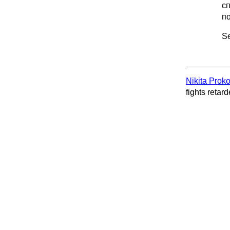
с
по
Se
Nikita Prok
fights retard