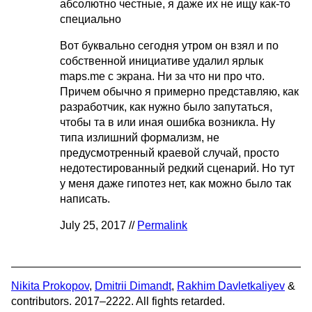
абсолютно честные, я даже их не ищу как-то
специально
Вот буквально сегодня утром он взял и по
собственной инициативе удалил ярлык
maps.me с экрана. Ни за что ни про что.
Причем обычно я примерно представляю, как
разработчик, как нужно было запутаться,
чтобы та в или иная ошибка возникла. Ну
типа излишний формализм, не
предусмотренный краевой случай, просто
недотестированный редкий сценарий. Но тут
у меня даже гипотез нет, как можно было так
написать.
July 25, 2017 //
Permalink
Nikita Prokopov
,
Dmitrii Dimandt
,
Rakhim Davletkaliyev
&
contributors. 2017–2222. All fights retarded.