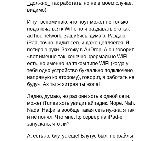
_должно_ так работать, но не в моем случае,
видимо).
И тут вспоминаю, что ноут может не только
подключаться к WiFi, но и раздавать его как
ad hoc network. Зашибись, думаю. Раздаю.
iPad, точно, видит сеть и даже цепляется. Я
потираю руки. Захожу в AirDrop. А он говорит
«вот именно так, конечно, формально WiFi
есть, но именно на таком типе WiFi (когда у
тебя одно устройство буквально подключено
напрямую ко второму), говорит, я работать не
буду». Ах ты ж хитрая ты жопа!
Ладно, думаю, но раз они хоть в одной сети,
может iTunes хоть увидит айпадик. Nope. Nah.
Nada. Нафига вообще такая сеть нужна, я так
и не понял. Что мне, ftp сервер на iPad-е
запускать, что ли?
А, есть же блутус еще! Блутус был, но файлы