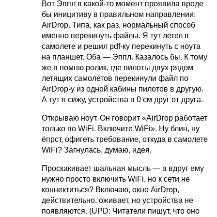
Вот Эппл в какой-то момент проявила вроде
бы иницитиву в правильном направлении:
AirDrop. Типа, как раз, нормальный способ
именно перекинуть файлы. Я тут летел в
самолете и решил pdf-ку перекинуть с ноута
на планшет. Оба — Эппл. Казалось бы. К тому
же я помню ролик, где пилоты двух рядом
летящих самолетов перекинули файл по
AirDrop-у из одной кабины пилотов в другую.
А тут я сижу, устройства в 0 см друг от друга.
Открываю ноут. Он говорит «AirDrop работает
только по WiFi. Включите WiFi». Ну блин, ну
ёпрст, офигеть требование, откуда в самолете
WiFi? Загнулась, думаю, идея.
Проскакивает шальная мысль — а вдруг ему
нужно просто включить WiFi, но к сети не
коннектиться? Включаю, окно AirDrop,
действительно, оживает, но устройства не
появляются. (UPD: Читатели пишут, что оно