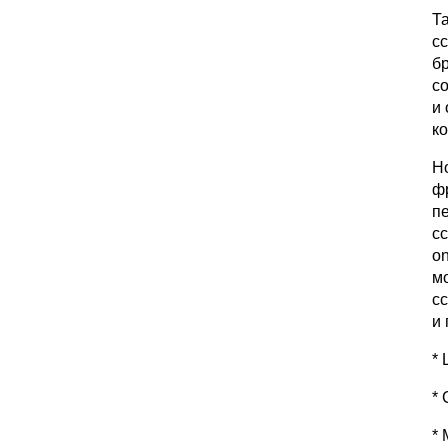
Та
сс
бр
с
и
ко
Н
фр
п
сс
on
м
с
и 
* 
*
*