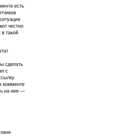
мменте есть
отчиков
 ситуации
ают честно
 в такой
штат
е
бы сделать
an с
 ссылку
 в комменте
шь на нее —
 окне