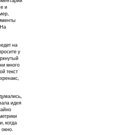
омментарии
е и
мер,
омменты
 На
ведет на
просите у
еркнутый
 ни много
ой текст
хренакс,
одумались,
вала идея
чайно
метрики
и, когда
 окно.