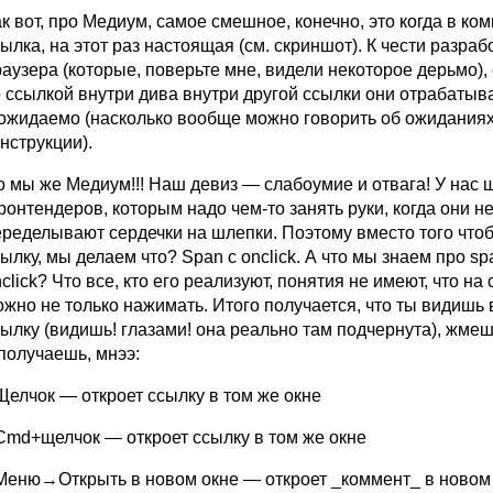
к вот, про Медиум, самое смешное, конечно, это когда в ко
ылка, на этот раз настоящая (см. скриншот). К чести разраб
аузера (которые, поверьте мне, видели некоторое дерьмо),
о ссылкой внутри дива внутри другой ссылки они отрабатыв
 ожидаемо (насколько вообще можно говорить об ожиданиях
нструкции).
о мы же Медиум!!! Наш девиз — слабоумие и отвага! У нас 
онтендеров, которым надо чем-то занять руки, когда они н
еределывают сердечки на шлепки. Поэтому вместо того что
ылку, мы делаем что? Span с onclick. А что мы знаем про sp
click? Что все, кто его реализуют, понятия не имеют, что на
ожно не только нажимать. Итого получается, что ты видишь
сылку (видишь! глазами! она реально там подчернута), жме
получаешь, мнээ:
Щелчок — откроет ссылку в том же окне
 Cmd+щелчок — откроет ссылку в том же окне
 Меню→Открыть в новом окне — откроет _коммент_ в новом