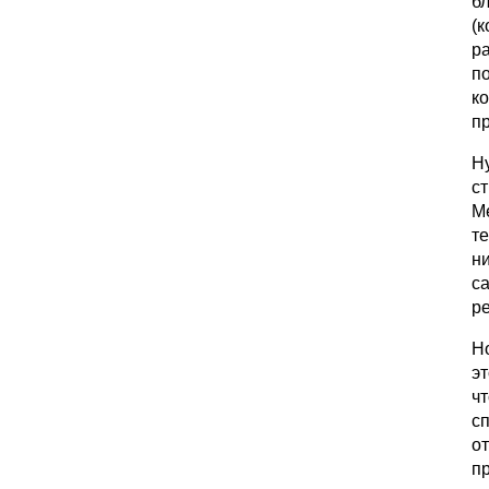
бл
(
р
п
к
п
Н
с
М
т
ни
с
ре
Но
эт
чт
сп
от
п