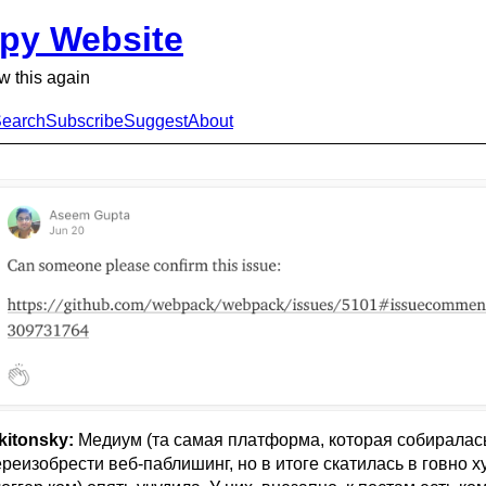
py Website
ow this again
earch
Subscribe
Suggest
About
kitonsky:
Медиум (та самая платформа, которая собиралас
реизобрести веб-паблишинг, но в итоге скатилась в говно х