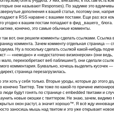
оггер.ком) опять учудила. У них, внезапно, к постам есть к
которые они называют Responses). По задумке это вдумчивы
азвернутые дополнения к вашей статье, поэтому они, напри
опадают в RSS наравне с вашими постами. Еще раз: все к
ого угодно к вашим постам попадают в фид _вашего_ блога.
рактике, конечно, это самые обычные комменты.
у так вот, они решили комменты сделать ссылками. Ссылка 
траницу коммента. Зачем комменту отдельная страница — с
едиума. Ну а поскольку сделать ссылкой какой-нибудь подч
екст — «немодно» и «недостаточно визионерски» (они ведь,
 мало, переизобретают веб паблишинг!), они сделали ссылк
амого комментария. Буквально, хочешь выделить кусочек — 
директ, страница перезагрузилась.
 эти хоть у себя только. Вторые уроды, которые до этого д
о конечно Твиттер. Тем тоже по какой-то причине импониро
о люди будут гонять по странице с embedded твитами и слу
аунить новые окошки с твиттером. Не знаю, зачем, видимо 
крытых окон растут, а значит хорошо™. Я всё жду инноваци
росто заносишь мышь над твитом и это уже открывает новое