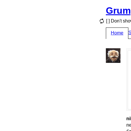
Grum
[ ] Don't sh
S
Home
ni
пе