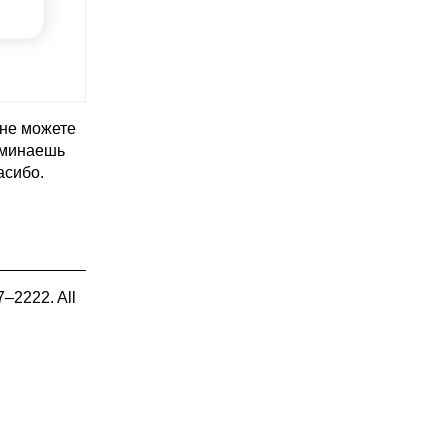
 не можете
оминаешь
асибо.
7–2222. All