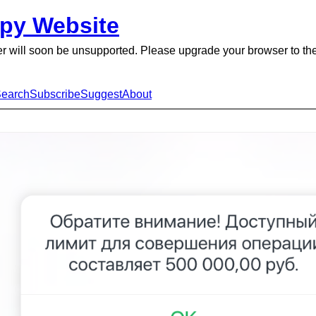
py Website
r will soon be unsupported. Please upgrade your browser to the
earch
Subscribe
Suggest
About