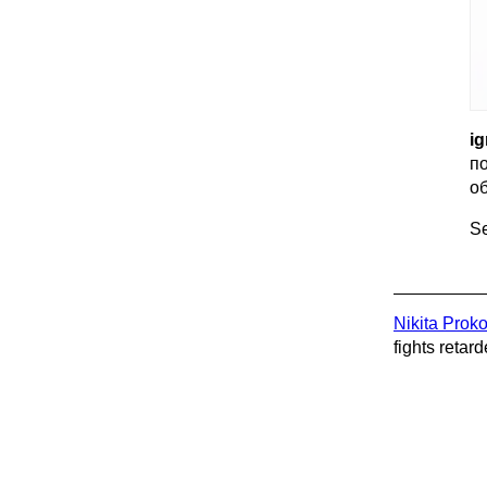
ig
п
о
Se
Nikita Prok
fights retard