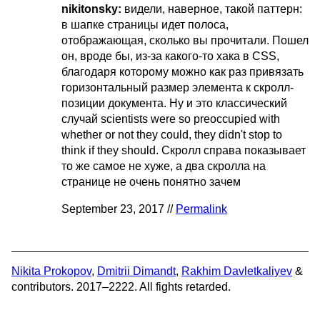
nikitonsky:
видели, наверное, такой паттерн:
в шапке страницы идет полоса,
отображающая, сколько вы прочитали. Пошел
он, вроде бы, из-за какого-то хака в CSS,
благодаря которому можно как раз привязать
горизонтальный размер элемента к скролл-
позиции документа. Ну и это классический
случай scientists were so preoccupied with
whether or not they could, they didn't stop to
think if they should. Скролл справа показывает
то же самое не хуже, а два скролла на
странице не очень понятно зачем
September 23, 2017 //
Permalink
Nikita Prokopov
,
Dmitrii Dimandt
,
Rakhim Davletkaliyev
&
contributors. 2017–2222. All fights retarded.