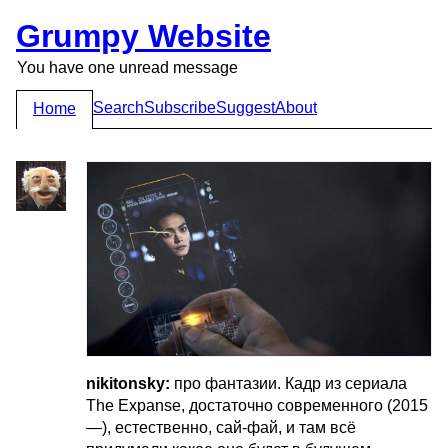
Grumpy Website
You have one unread message
Search
Subscribe
Suggest
About
Home
nikitonsky:
про фантазии. Кадр из сериала
The Expanse, достаточно современного (2015
—), естественно, сай-фай, и там всё